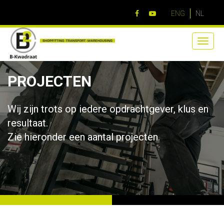
ENG
NL
Toggle
naviga
PROJECTEN
Wij zijn trots op iedere opdrachtgever, klus en
resultaat.
Zie hieronder een aantal projecten.