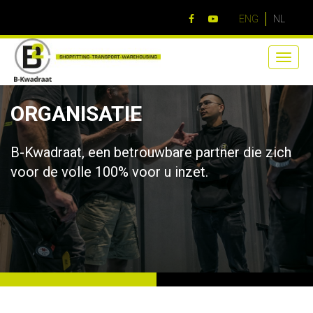
ENG
NL
Toggle
naviga
ORGANISATIE
B-Kwadraat, een betrouwbare partner die zich
voor de volle 100% voor u inzet.